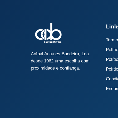
Link
Termo
Políti
Aníbal Antunes Bandeira, Lda
Políti
desde 1962 uma escolha com
proximidade e confiança.
Polít
Condi
Encom