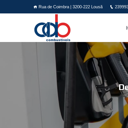
Rua de Coimbra | 3200-222 Lousã
239993
De