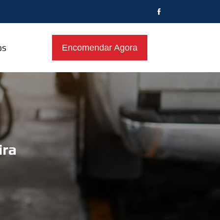
os
Encomendar Agora
ira