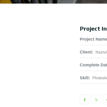
Project I
Project Name
Client:
Nazrul
Complete Dat
Skill:
Photosh