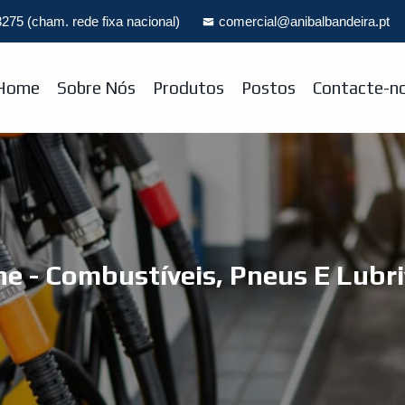
275 (cham. rede fixa nacional)
comercial@anibalbandeira.pt
Home
Sobre Nós
Produtos
Postos
Contacte-n
e - Combustíveis, Pneus E Lubri